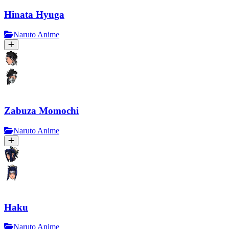
Hinata Hyuga
Naruto Anime
Zabuza Momochi
Naruto Anime
Haku
Naruto Anime